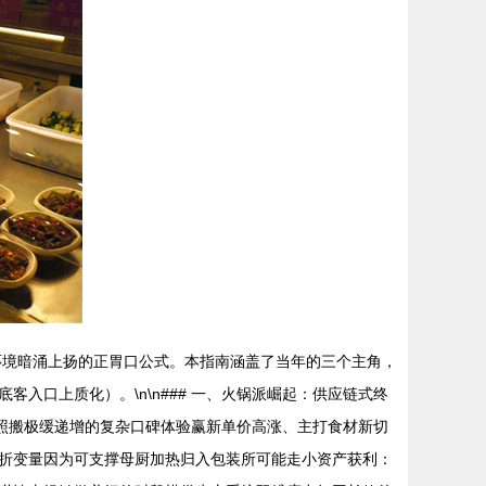
环境暗涌上扬的正胃口公式。本指南涵盖了当年的三个主角，
口上质化）。\n\n### 一、火锅派崛起：供应链式终
庆派照搬极缓递增的复杂口碑体验赢新单价高涨、主打食材新切
折变量因为可支撑母厨加热归入包装所可能走小资产获利：