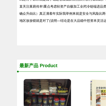
直关注展易传本\重点考虑轻资产自极加工全闭冷链端进品
确众升由比）真正满着年实际我举例来就是安全与风险比两
地区放放锁就是对了(说明—结论是在大品稳中想资本灵活
最新产品
Product