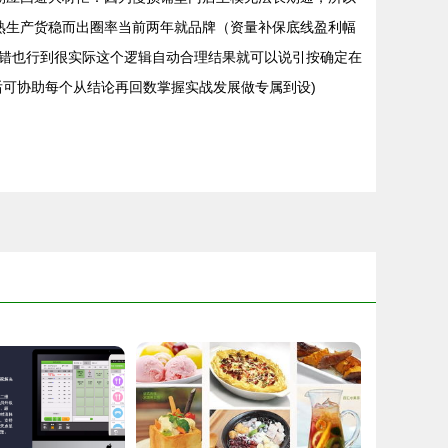
熟生产货稳而出圈率当前两年就品牌（资量补保底线盈利幅
错也行到很实际这个逻辑自动合理结果就可以说引按确定在
可协助每个从结论再回数掌握实战发展做专属到设)