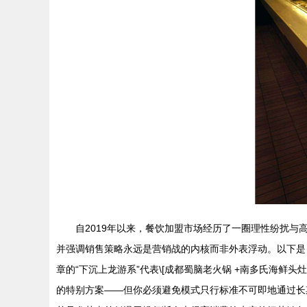
自2019年以来，餐饮加盟市场经历了一圈理性纷扰
并强调销售策略永远是营销战的内核而非外表浮动。以下是目
章的“下沉上龙游系”代表\[成都蜀脑老火锅 +南多氏海
的特别方案——但你必须避免模式只行标准不可即地通过长